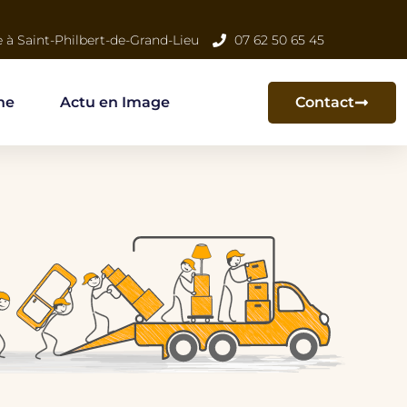
e à Saint-Philbert-de-Grand-Lieu
07 62 50 65 45
ne
Actu en Image
Contact