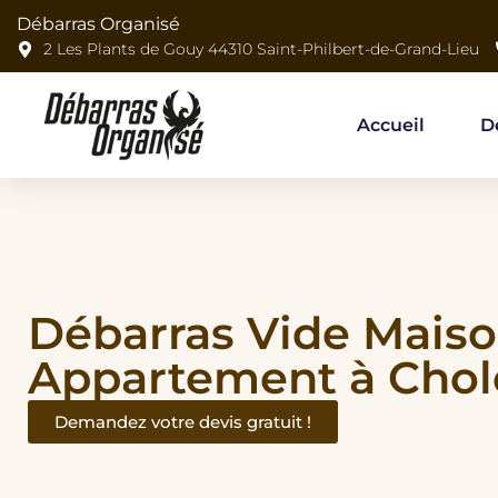
Débarras Organisé
2 Les Plants de Gouy 44310 Saint-Philbert-de-Grand-Lieu
Accueil
D
Débarras Vide Mais
Appartement à Chol
Demandez votre devis gratuit !