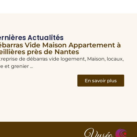
rnières Actualités
barras Vide Maison Appartement à
Déb
eillières près de Nantes
La 
reprise de débarras vide logement, Maison, locaux,
Entre
e et grenier ...
cave e
En savoir plus