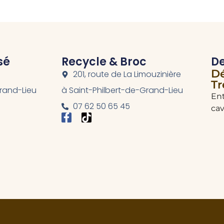
sé
Recycle & Broc
De
Dé
201, route de La Limouzinière
Tr
Grand-Lieu
à Saint-Philbert-de-Grand-Lieu
Ent
07 62 50 65 45
cav