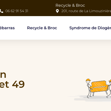
Recycle & Broc
06 62 91 54 31
201, route de La Limouzinièr
ébarras
Recycle & Broc
Syndrome de Diogè
on
et 49