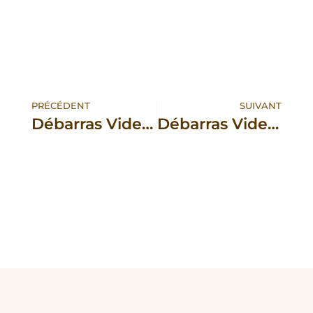
PRÉCÉDENT
SUIVANT
Débarras Vide Maison Appartement à Couëron près de Nantes
Débarras Vide Maison Appartement à Sautron près de Nantes