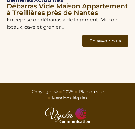
Débarras Vide Maison Appartement
D
à Treillières près de Nantes
à
N
Entreprise de débarras vide logement, Maison,
En
locaux, cave et grenier ...
loc
En savoir plus
Copyright ©
2025
Plan du site
Mentions légales